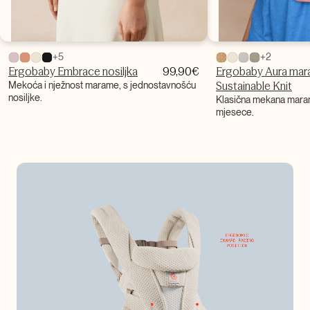
+5
+2
Ergobaby Embrace nosiljka
99,90
€
Ergobaby Aura ma
Sustainable Knit
Mekoća i nježnost marame, s jednostavnošću
nosiljke.
Klasična mekana maram
mjesece.