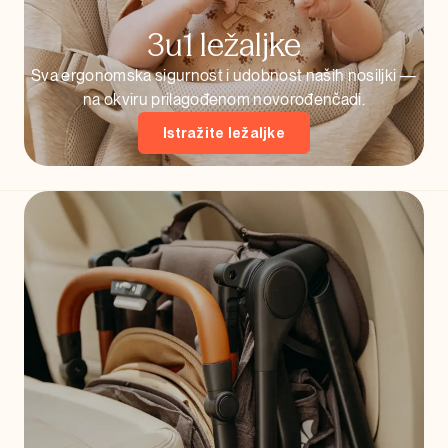
3u1 ležaljke
Sva ergonomska sigurnost i udobnost naših nosiljki —
na okviru prilagođenom novorođenčadi.
Istražite ležaljke