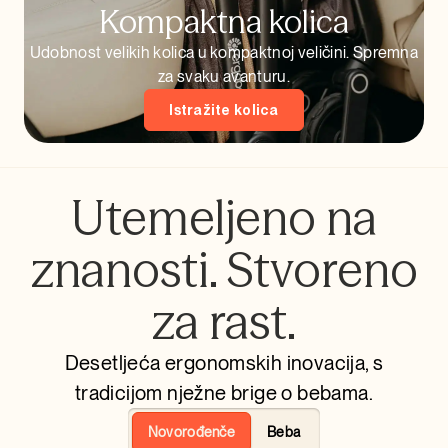
Kompaktna kolica
Udobnost velikih kolica u kompaktnoj veličini. Spremna
za svaku avanturu.
Istražite kolica
Utemeljeno na
znanosti. Stvoreno
za rast.
Desetljeća ergonomskih inovacija, s
tradicijom nježne brige o bebama.
Novorođenče
Beba