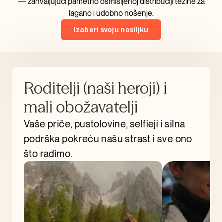
— zahvaljujući pametno osmišljenoj distribuciji težine za
lagano i udobno nošenje.
Izaberi svoju nosiljku
Roditelji (naši heroji) i
mali obožavatelji
Vaše priče, pustolovine, selfieji i silna
podrška pokreću našu strast i sve ono
što radimo.