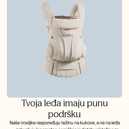
Tvoja leđa imaju punu
podršku
Naše nosiljke raspoređuju težinu na kukove, a ne na leđa