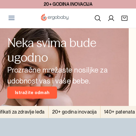
20+ GODINA INOVACIJA
Neka svima bude
ugodno
Prozračne mrežaste nosiljke za
udobnost vas i vaše bebe.
Istražite odmah
i za zdravlje leđa
20+ godina inovacija
140+ patenata u 13