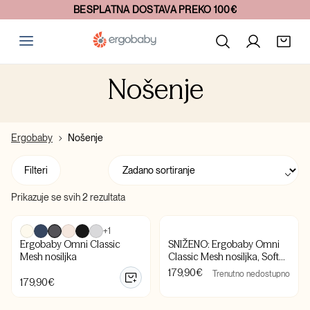
BESPLATNA DOSTAVA PREKO 100€
Nošenje
Ergobaby
Nošenje
Filteri
Prikazuje se svih 2 rezultata
+1
Ergobaby Omni Classic
SNIŽENO: Ergobaby Omni
Mesh nosiljka
Classic Mesh nosiljka, Soft
Olive - BEZ ORIGINALNE
179,90
€
Trenutno nedostupno
AMBALAŽE
179,90
€