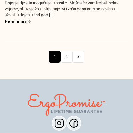
Dojenje djeteta moguće je u nosiljci. Možda će vam trebati neko
vrijeme, ali uz vježbu i strpljenje, vi i vaša beba ćete se naviknuti i
uživati u dojenju kad god […]
Read more
→
Brojevi
stranica
1
2
>
objava