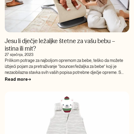
Jesu li dječje ležaljke štetne za vašu bebu –
istina ili mit?
27 siječnja, 2023
Prilikom potrage za najboljom opremom za bebe, teško da možete
izbjeći pojam za pretraživanje “bouncer/ležaljka za bebe” koji je
nezaobilazna stavka svih vaših popisa potrebne dječje opreme. S
obzirom da […]
Read more
→