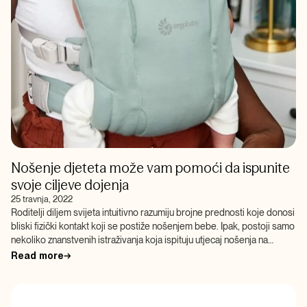
Nošenje djeteta može vam pomoći da ispunite
svoje ciljeve dojenja
25 travnja, 2022
Roditelji diljem svijeta intuitivno razumiju brojne prednosti koje donosi
bliski fizički kontakt koji se postiže nošenjem bebe. Ipak, postoji samo
nekoliko znanstvenih istraživanja koja ispituju utjecaj nošenja na
zdravlje i […]
Read more
→