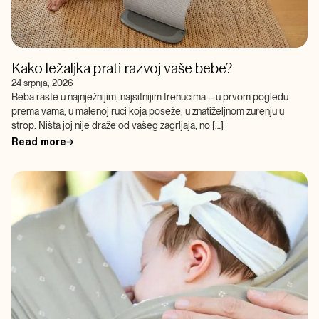
Kako ležaljka prati razvoj vaše bebe?
24 srpnja, 2026
Beba raste u najnježnijim, najsitnijim trenucima – u prvom pogledu
prema vama, u malenoj ruci koja poseže, u znatiželjnom zurenju u
strop. Ništa joj nije draže od vašeg zagrljaja, no […]
Read more
→