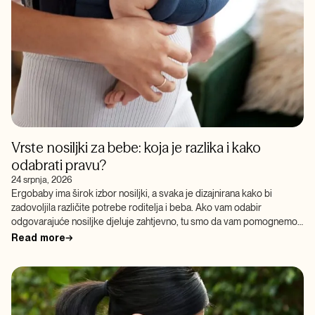
Vrste nosiljki za bebe: koja je razlika i kako
odabrati pravu?
24 srpnja, 2026
Ergobaby ima širok izbor nosiljki, a svaka je dizajnirana kako bi
zadovoljila različite potrebe roditelja i beba. Ako vam odabir
odgovarajuće nosiljke djeluje zahtjevno, tu smo da vam pomognemo!
Nosiljke […]
Read more
→