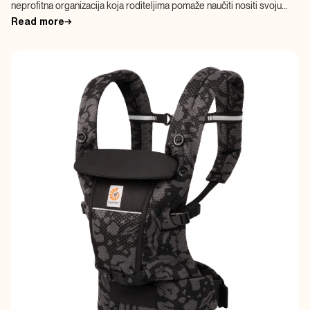
neprofitna organizacija koja roditeljima pomaže naučiti nositi svoju
djecu i promiče nošenje bebe kao […]
Read more
→