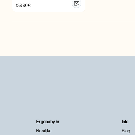
139,90
€
Ergobaby.hr
Info
Nosiljke
Blog