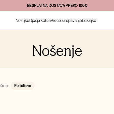
BESPLATNA DOSTAVA PREKO 100€
Nosiljke
Dječja kolica
Vreće za spavanje
Ležaljke
Nošenje
ičina
Poništi sve