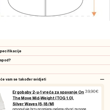
pecifikacije
ispod?
 će vam se također svidjeti
39,90
€
Ergobaby 2-u-1 vreća za spavanje On
The Move Mid-Weight (TOG 1.0),
Silver Waves (6-18/M)
omogućuje brzu promjenu pelena otvori za noge