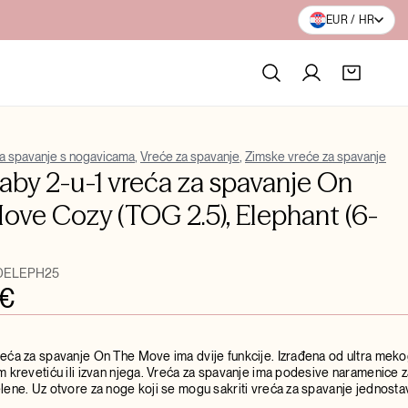
BESPLATNA DOSTAVA PREKO 100€
EUR / HR
za spavanje s nogavicama
,
Vreće za spavanje
,
Zimske vreće za spavanje
aby 2-u-1 vreća za spavanje On
ove Cozy (TOG 2.5), Elephant (6-
DELEPH25
€
ća za spavanje On The Move ima dvije funkcije. Izrađena od ultra meko
 krevetiću ili izvan njega. Vreća za spavanje ima podesive naramenice z
ene. Uz otvore za noge koji se mogu sakriti vreća za spavanje jednosta