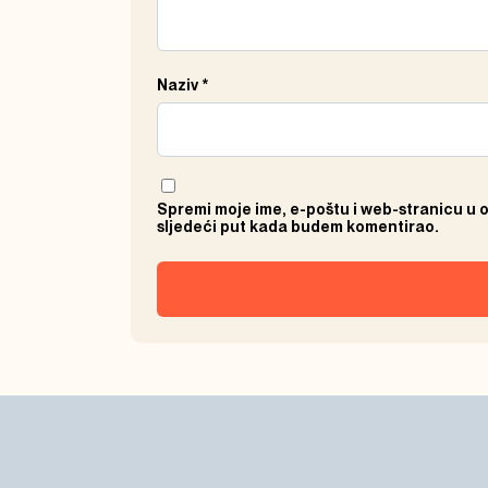
Naziv
*
Spremi moje ime, e-poštu i web-stranicu u 
sljedeći put kada budem komentirao.