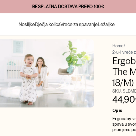
20+ GODINA INOVACIJA
Nosiljke
Dječja kolica
Vreće za spavanje
Ležaljke
Home
/
2-u-1 vreće 
Ergob
The M
18/M)
SKU:
SLBM
44,90
Opis
Ergobaby vre
spava u svom
promjenu pel