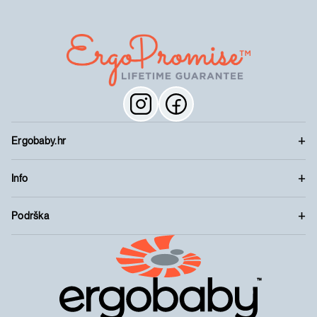
Ergobaby.hr
Info
Podrška
™