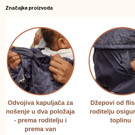
Z
načajke proizvoda