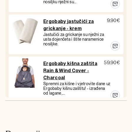
nosiljku nježni su…
9,90
€
Ergobaby jastučići za
grickanje - krem
Jastučići za grickanje su nježni za
usta dojenčeta i štite naramenice
nosiljke.
59,90
€
Ergobaby kišna zaštita
Rain & Wind Cover -
Charcoal
Spremni za kišne i vjetrovite dane uz
Ergobaby kišnu zaštitu! - izrađena
od lagane,…