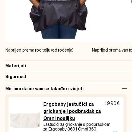
Naprijed prema roditelju (od rođenja) Naprijed prema van (od 
Materijali
Sigurnost
Mislimo da će vam se također svidjeti
19,90
€
Ergobaby jastučići za
grickanje i podbradak za
Omni nosiljku
Jastučići za grickanje s podbradkom
za Ergobaby 360 i Omni 360