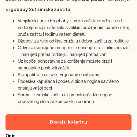
Ergobaby 2u1 zimska zaštita
Vanjski sloj nove Ergobaby zimske zaštite izrađen je od
vodootpornog materijala s velikim prozračnim panelom koji
pruža zaštitu i toplinu vašem djetetu
Džepovi za ruke od flisa pružaju udobnu zaštitu za roditelje
Odvojiva kapuljača omogućuje nošenje u različitim položaji
– naprijed prema roditelju i naprijed prema van
Uz kopče jednostavne za korištenje možete brzo i
samostalno postaviti zaštitu
Kompatibilan sa svim Ergobaby nosiljkama
Podesiva kapuljača i podesivi dio za nogice savršeno
pristaju vašoj bebi
Spremite zimsku zaštitu u samostojeći džep ispod
prošivenog sloja za kompaktnu pohranu
Dodaj u košaricu
Opis