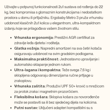
Uživajte u potpunoj funkcionalnosti 2u1 sustava od rođenja do 22
kg, bez kompromisa s glomaznim konstrukcijama i nedostatkom
prostora u domu ili prtljažniku. Ergobaby Metro 3 pruža vrhunsku
udobnost klasičnih 2u1 kolica u elegantnom, ultra-kompaktnom
izdanju koje se prilagođava vašem životnom stilu.
Vrhunska ergonomija:
Prestižni AGR certifikat za
zdravlje leđa djeteta i roditelja.
Glatka vožnja:
Napredni amortizeri na sva četiri kotača
osiguravaju udobnost na svim gradskim podlogama.
Maksimalna praktičnost:
Jednostavno upravljanje i
automatsko sklapanje jednom rukom.
Ultra-lagana i kompaktna:
Teže svega 7,6 kg i
sklopljena odgovaraju dimenzijama ručne prtljage u
zrakoplovu.
Vrhunska zaštita:
Produživi UPF 50+ krović s mrežicom
za protok zraka i magnetnim prozorčićem.
Fleksibilna košara:
Sklopiva košara za novorođenče
može se postaviti sa ili bez sjedećeg dijela na kolicima.
Putni sustav:
Uključeni adapteri kompatibilni su s