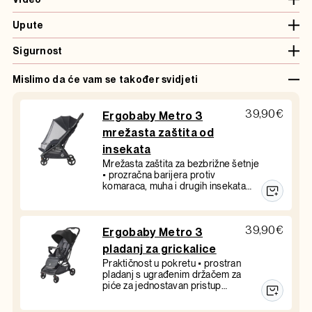
Upute
Sigurnost
Mislimo da će vam se također svidjeti
39,90
€
Ergobaby Metro 3
mrežasta zaštita od
insekata
Mrežasta zaštita za bezbrižne šetnje
• prozračna barijera protiv
komaraca, muha i drugih insekata…
39,90
€
Ergobaby Metro 3
pladanj za grickalice
Praktičnost u pokretu • prostran
pladanj s ugrađenim držačem za
piće za jednostavan pristup…