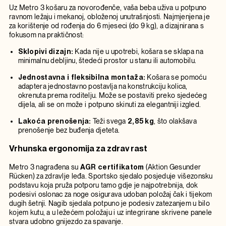
Uz Metro 3 košaru za novorođenče, vaša beba uživa u potpuno
ravnom ležaju i mekanoj, obloženoj unutrašnjosti. Najmjenjena je
za korištenje od rođenja do 6 mjeseci (do 9 kg), a dizajnirana s
fokusom na praktičnost:
Sklopivi dizajn:
Kada nije u upotrebi, košara se sklapa na
minimalnu debljinu, štedeći prostor u stanu ili automobilu.
Jednostavna i fleksibilna montaža:
Košara se pomoću
adaptera jednostavno postavlja na konstrukciju kolica,
okrenuta prema roditelju. Može se postaviti preko sjedećeg
dijela, ali se on može i potpuno skinuti za elegantniji izgled.
Lakoća prenošenja:
Teži svega
2,85 kg
, što olakšava
prenošenje bez buđenja djeteta.
Vrhunska ergonomija za zdrav rast
Metro 3 nagrađena su
AGR certifikatom
(Aktion Gesunder
Rücken) za zdravlje leđa. Sportsko sjedalo posjeduje višezonsku
podstavu koja pruža potporu tamo gdje je najpotrebnija, dok
podesivi oslonac za noge osigurava udoban položaj čak i tijekom
dugih šetnji. Nagib sjedala potpuno je podesiv zatezanjem u bilo
kojem kutu, a u ležećem položaju i uz integrirane skrivene panele
stvara udobno gnijezdo za spavanje.