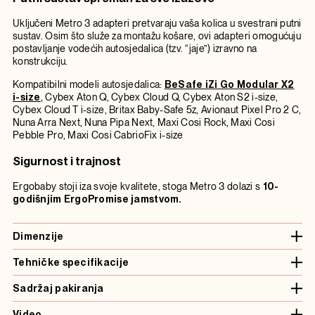
Uključeni Metro 3 adapteri pretvaraju vaša kolica u svestrani putni
sustav. Osim što služe za montažu košare, ovi adapteri omogućuju
postavljanje vodećih autosjedalica (tzv. “jaje”) izravno na
konstrukciju.
Kompatibilni modeli autosjedalica:
BeSafe iZi Go Modular X2
i-size
, Cybex Aton Q, Cybex Cloud Q, Cybex Aton S2 i-size,
Cybex Cloud T i-size, Britax Baby-Safe 5z, Avionaut Pixel Pro 2 C,
Nuna Arra Next, Nuna Pipa Next, Maxi Cosi Rock, Maxi Cosi
Pebble Pro, Maxi Cosi CabrioFix i-size
Sigurnost i trajnost
Ergobaby stoji iza svoje kvalitete, stoga Metro 3 dolazi s
10-
godišnjim ErgoPromise jamstvom.
Dimenzije
Tehničke specifikacije
Sadržaj pakiranja
Video