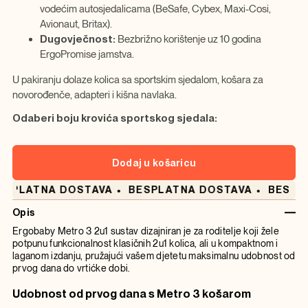
vodećim autosjedalicama (BeSafe, Cybex, Maxi-Cosi,
Avionaut, Britax).
Dugovječnost:
Bezbrižno korištenje uz 10 godina
ErgoPromise jamstva.
U pakiranju dolaze kolica sa sportskim sjedalom, košara za
novorođenče, adapteri i kišna navlaka.
Odaberi boju krovića sportskog sjedala:
Dodaj u košaricu
SPLATNA DOSTAVA
BESPLATNA DOSTAVA
BESPLA
Opis
Ergobaby Metro 3 2u1 sustav dizajniran je za roditelje koji žele
potpunu funkcionalnost klasičnih 2u1 kolica, ali u kompaktnom i
laganom izdanju, pružajući vašem djetetu maksimalnu udobnost od
prvog dana do vrtićke dobi.
Udobnost od prvog dana s Metro 3 košarom