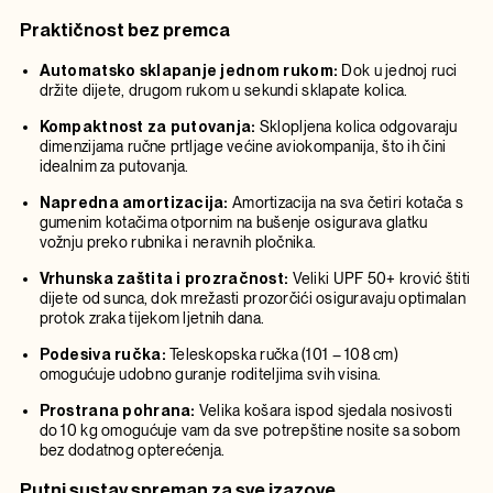
Praktičnost bez premca
Automatsko sklapanje jednom rukom:
Dok u jednoj ruci
držite dijete, drugom rukom u sekundi sklapate kolica.
Kompaktnost za putovanja:
Sklopljena kolica odgovaraju
dimenzijama ručne prtljage većine aviokompanija, što ih čini
idealnim za putovanja.
Napredna amortizacija:
Amortizacija na sva četiri kotača s
gumenim kotačima otpornim na bušenje osigurava glatku
vožnju preko rubnika i neravnih pločnika.
Vrhunska zaštita i prozračnost:
Veliki UPF 50+ krović štiti
dijete od sunca, dok mrežasti prozorčići osiguravaju optimalan
protok zraka tijekom ljetnih dana.
Podesiva ručka:
Teleskopska ručka (101 – 108 cm)
omogućuje udobno guranje roditeljima svih visina.
Prostrana pohrana:
Velika košara ispod sjedala nosivosti
do 10 kg omogućuje vam da sve potrepštine nosite sa sobom
bez dodatnog opterećenja.
Putni sustav spreman za sve izazove