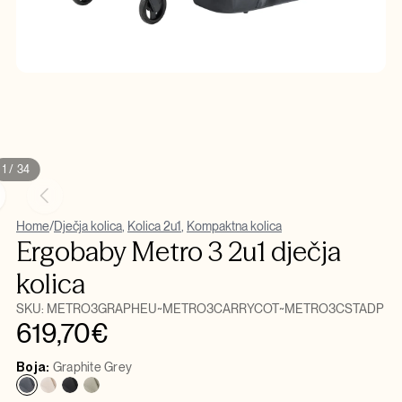
1 / 34
xt
Previous
age
image
Home
/
Dječja kolica
,
Kolica 2u1
,
Kompaktna kolica
Ergobaby Metro 3 2u1 dječja
kolica
SKU:
METRO3GRAPHEU~METRO3CARRYCOT~METRO3CSTADP
619,70
€
Boja:
Graphite Grey