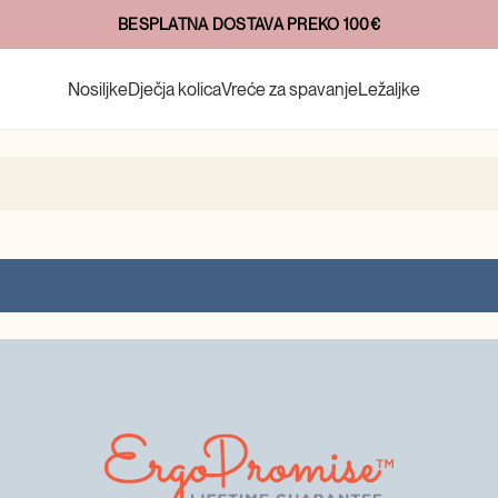
BESPLATNA DOSTAVA PREKO 100€
Nosiljke
Dječja kolica
Vreće za spavanje
Ležaljke