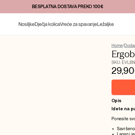
20+ GODINA INOVACIJA
Nosiljke
Dječja kolica
Vreće za spavanje
Ležaljke
Home
/
Dodaci
Ergob
SKU:
EVLB
29,90
Opis
Idete na p
Ponesite svo
Savršeno 
Lagan i j