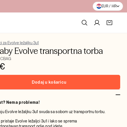
BESPLATNA DOSTAVA P
EUR / HR
 za Evolve ležaljku 3u1
aby Evolve transportna torba
NCBAG
€
Dodaj u košaricu
ut? Nema problema!
ju Evolve ležaljku 3u1 svuda sa sobom uz transportnu torbu.
pristaje Evolve ležaljci 3u1 i lako se sprema
ednostavan transport gdje god idete