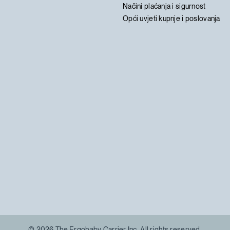
Načini plaćanja i sigurnost
Opći uvjeti kupnje i poslovanja
© 2026 The Ergobaby Carrier Inc. All rights reserved.