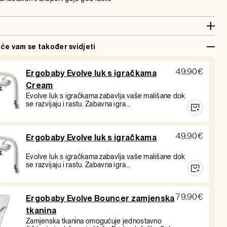
 će vam se također svidjeti
49,90
€
Ergobaby Evolve luk s igračkama
Cream
Evolve luk s igračkama zabavlja vaše mališane dok
se razvijaju i rastu. Zabavna igra…
49,90
€
Ergobaby Evolve luk s igračkama
Evolve luk s igračkama zabavlja vaše mališane dok
se razvijaju i rastu. Zabavna igra…
79,90
€
Ergobaby Evolve Bouncer zamjenska
tkanina
Zamjenska tkanina omogućuje jednostavno