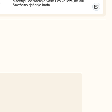
čišćenje i održavanje Vaše Evolve ležaljke 3u1.
Savršeno rješenje kada…