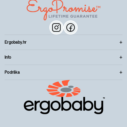
Ergobaby.hr
Info
Podrška
™