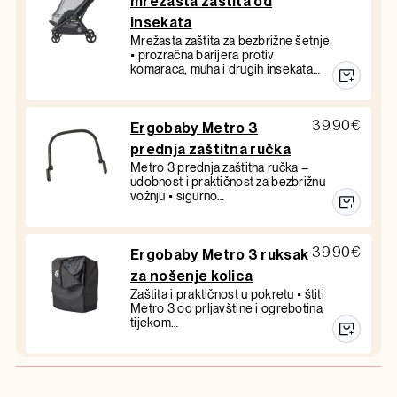
mrežasta zaštita od
insekata
Mrežasta zaštita za bezbrižne šetnje
• prozračna barijera protiv
komaraca, muha i drugih insekata…
39,90
€
Ergobaby Metro 3
prednja zaštitna ručka
Metro 3 prednja zaštitna ručka –
udobnost i praktičnost za bezbrižnu
vožnju • sigurno…
39,90
€
Ergobaby Metro 3 ruksak
za nošenje kolica
Zaštita i praktičnost u pokretu • štiti
Metro 3 od prljavštine i ogrebotina
tijekom…
619,70
€
Ergobaby Metro 3 2u1