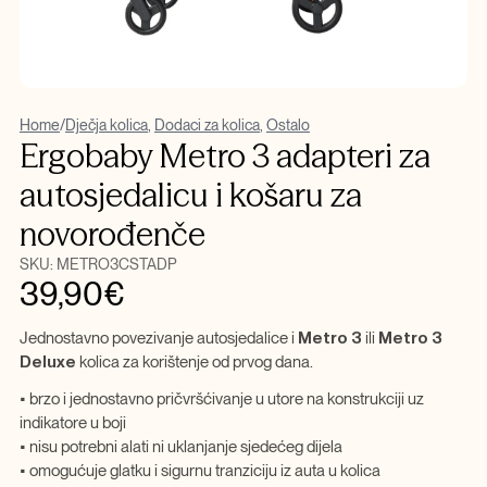
Home
/
Dječja kolica
,
Dodaci za kolica
,
Ostalo
Ergobaby Metro 3 adapteri za
autosjedalicu i košaru za
novorođenče
SKU:
METRO3CSTADP
39,90
€
Jednostavno povezivanje autosjedalice i
Metro 3
ili
Metro 3
Deluxe
kolica za korištenje od prvog dana.
• brzo i jednostavno pričvršćivanje u utore na konstrukciji uz
indikatore u boji
• nisu potrebni alati ni uklanjanje sjedećeg dijela
• omogućuje glatku i sigurnu tranziciju iz auta u kolica