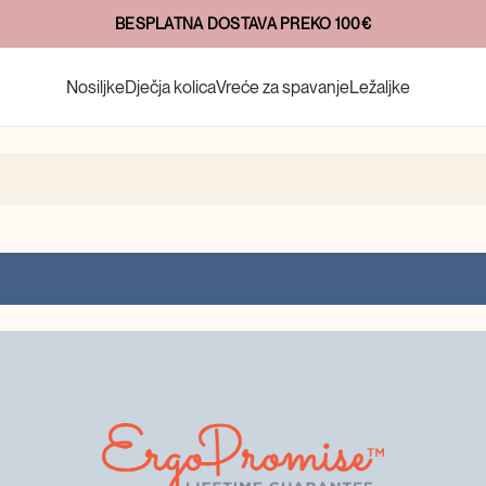
BESPLATNA DOSTAVA PREKO 100€
Nosiljke
Dječja kolica
Vreće za spavanje
Ležaljke