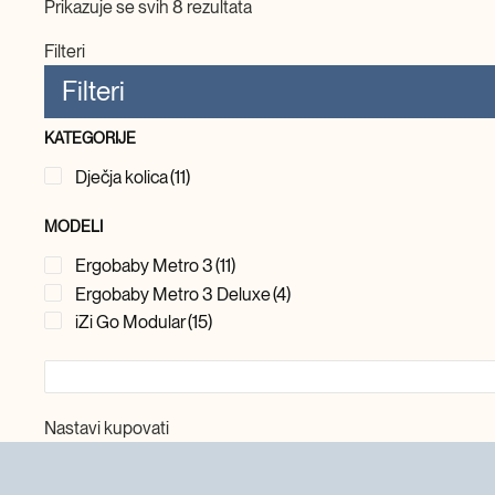
Prikazuje se svih 8 rezultata
718,80€
Filteri
Filteri
KATEGORIJE
Dječja kolica
(11)
MODELI
Ergobaby Metro 3
(11)
Ergobaby Metro 3 Deluxe
(4)
iZi Go Modular
(15)
Nastavi kupovati