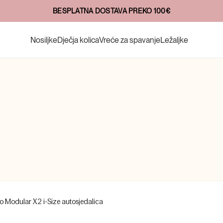
20+ GODINA INOVACIJA
Nosiljke
Dječja kolica
Vreće za spavanje
Ležaljke
Go Modular X2 i-Size autosjedalica