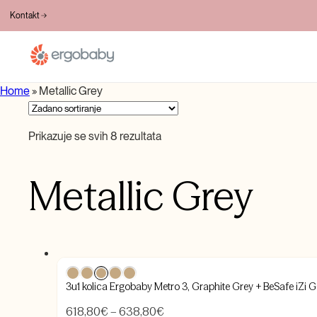
BESPLATNA DOSTAVA PREKO 100€
Kontakt
Home
»
Metallic Grey
Prikazuje se svih 8 rezultata
Metallic Grey
3u1 kolica Ergobaby Metro 3, Graphite Grey + BeSafe iZi 
Raspon
618,80
€
–
638,80
€