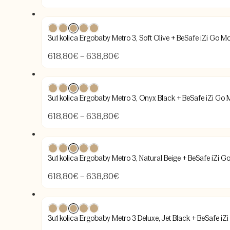
cijena:
od
618,80€
3u1 kolica Ergobaby Metro 3, Soft Olive + BeSafe iZi Go M
do
638,80€
Raspon
618,80
€
–
638,80
€
cijena:
od
618,80€
3u1 kolica Ergobaby Metro 3, Onyx Black + BeSafe iZi Go 
do
638,80€
Raspon
618,80
€
–
638,80
€
cijena:
od
618,80€
3u1 kolica Ergobaby Metro 3, Natural Beige + BeSafe iZi G
do
638,80€
Raspon
618,80
€
–
638,80
€
cijena:
od
618,80€
3u1 kolica Ergobaby Metro 3 Deluxe, Jet Black + BeSafe iZ
do
638,80€