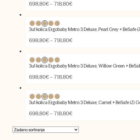
Raspon
698,80
€
–
718,80
€
cijena:
od
698,80€
3u1 kolica Ergobaby Metro 3 Deluxe, Pearl Grey + BeSafe i
do
718,80€
Raspon
698,80
€
–
718,80
€
cijena:
od
698,80€
3u1 kolica Ergobaby Metro 3 Deluxe, Willow Green + BeSaf
do
718,80€
Raspon
698,80
€
–
718,80
€
cijena:
od
698,80€
3u1 kolica Ergobaby Metro 3 Deluxe, Camel + BeSafe iZi G
do
718,80€
Raspon
698,80
€
–
718,80
€
cijena:
od
698,80€
do