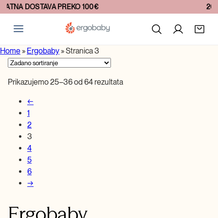
20+ GODINA INOVACIJA
Home
»
Ergobaby
»
Stranica 3
Prikazujemo 25–36 od 64 rezultata
←
1
2
3
4
5
6
→
Ergobaby