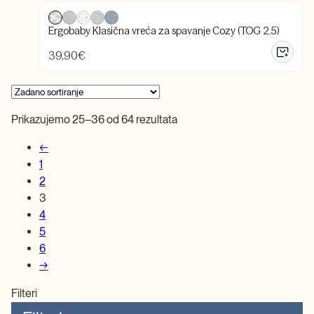
Ergobaby Klasična vreća za spavanje Cozy (TOG 2.5)
39,90
€
Prikazujemo 25–36 od 64 rezultata
←
1
2
3
4
5
6
→
Filteri