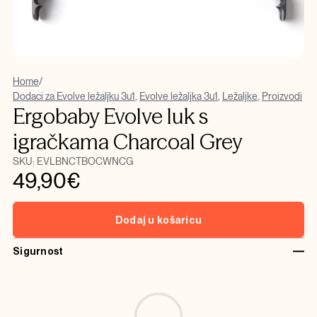
Home
/
Dodaci za Evolve ležaljku 3u1
,
Evolve ležaljka 3u1
,
Ležaljke
,
Proizvodi
Ergobaby Evolve luk s
igračkama Charcoal Grey
SKU:
EVLBNCTBOCWNCG
49,90
€
Dodaj u košaricu
Sigurnost