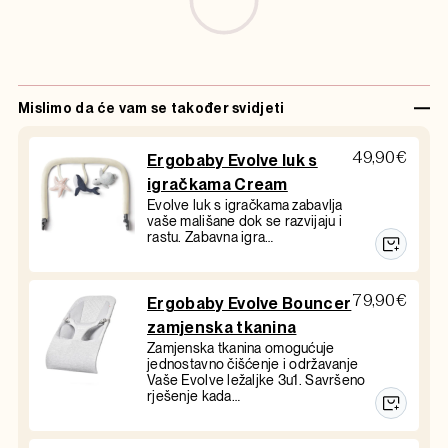
Mislimo da će vam se također svidjeti
49,90
€
Ergobaby Evolve luk s
igračkama Cream
Evolve luk s igračkama zabavlja
vaše mališane dok se razvijaju i
rastu. Zabavna igra…
79,90
€
Ergobaby Evolve Bouncer
zamjenska tkanina
Zamjenska tkanina omogućuje
jednostavno čišćenje i održavanje
Vaše Evolve ležaljke 3u1. Savršeno
rješenje kada…