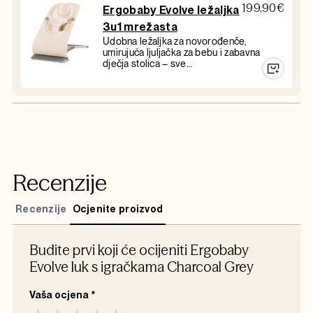
199,90
€
Ergobaby Evolve ležaljka
3u1 mrežasta
Udobna ležaljka za novorođenče,
umirujuća ljuljačka za bebu i zabavna
dječja stolica – sve…
Recenzije
Recenzije
Ocjenite proizvod
Budite prvi koji će ocijeniti Ergobaby
Evolve luk s igračkama Charcoal Grey
Vaša ocjena
*