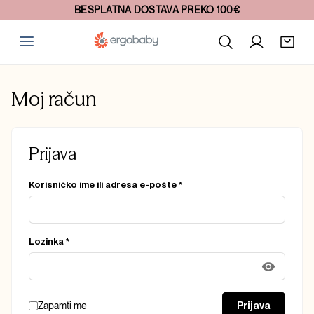
BESPLATNA DOSTAVA PREKO 100€
Moj račun
Prijava
Obvezno
Korisničko ime ili adresa e-pošte
*
Obvezno
Lozinka
*
Zapamti me
Prijava