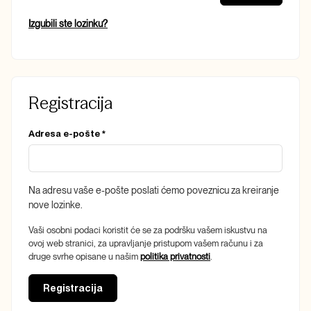
Izgubili ste lozinku?
Registracija
Obvezno
Adresa e-pošte
*
Na adresu vaše e-pošte poslati ćemo poveznicu za kreiranje
nove lozinke.
Vaši osobni podaci koristit će se za podršku vašem iskustvu na
ovoj web stranici, za upravljanje pristupom vašem računu i za
druge svrhe opisane u našim
politika privatnosti
.
Registracija