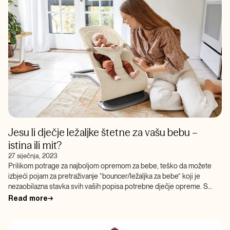
Jesu li dječje ležaljke štetne za vašu bebu –
istina ili mit?
27 siječnja, 2023
Prilikom potrage za najboljom opremom za bebe, teško da možete
izbjeći pojam za pretraživanje “bouncer/ležaljka za bebe” koji je
nezaobilazna stavka svih vaših popisa potrebne dječje opreme. S
obzirom da […]
Read more
→