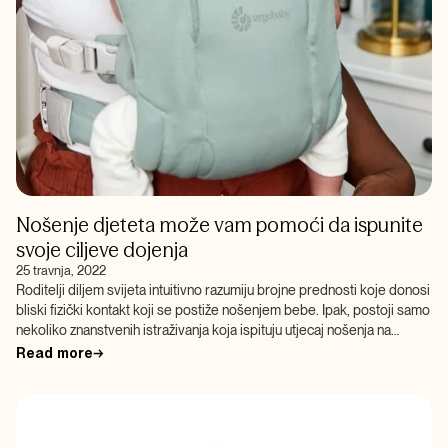
Nošenje djeteta može vam pomoći da ispunite
svoje ciljeve dojenja
25 travnja, 2022
Roditelji diljem svijeta intuitivno razumiju brojne prednosti koje donosi
bliski fizički kontakt koji se postiže nošenjem bebe. Ipak, postoji samo
nekoliko znanstvenih istraživanja koja ispituju utjecaj nošenja na
zdravlje i […]
Read more
→